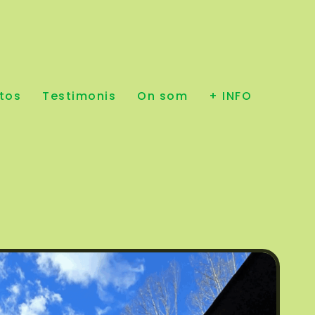
tos
Testimonis
On som
+ INFO